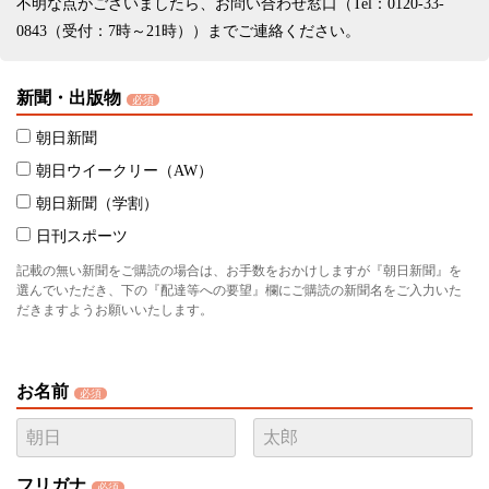
不明な点がございましたら、お問い合わせ窓口（Tel：0120-33-
0843（受付：7時～21時））までご連絡ください。
新聞・出版物
必須
朝日新聞
朝日ウイークリー（AW）
朝日新聞（学割）
日刊スポーツ
記載の無い新聞をご購読の場合は、お手数をおかけしますが『朝日新聞』を
選んでいただき、下の『配達等への要望』欄にご購読の新聞名をご入力いた
だきますようお願いいたします。
お名前
必須
フリガナ
必須