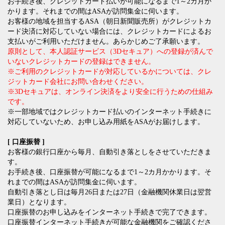
お手続き後、クレジットカード払いが可能になるまで1～2カ月か
かります。それまでの間はASAが訪問集金に伺います。
お客様の地域を担当するASA（朝日新聞販売所）がクレジットカ
ード決済に対応していない場合には、クレジットカードによるお
支払いがご利用いただけません。あらかじめご了承願います。
原則として、本人認証サービス（3Dセキュア）への登録が済んで
いないクレジットカードの登録はできません。
※ご利用のクレジットカードが対応しているかについては、クレ
ジットカード会社にお問い合わせください。
※3Dセキュアは、オンライン決済をより安全に行うための仕組み
です。
※一部地域ではクレジットカード払いのインターネット手続きに
対応していないため、お申し込み用紙をASAがお届けします。
[ 口座振替 ]
お客様の銀行口座から毎月、自動引き落としをさせていただきま
す。
お手続き後、口座振替が可能になるまで1～2カ月かかります。そ
れまでの間はASAが訪問集金に伺います。
自動引き落とし日は毎月26日または27日（金融機関休業日は翌営
業日）となります。
口座振替のお申し込みをインターネット手続きで完了できます。
口座振替インターネット手続きが可能な金融機関をご確認くださ