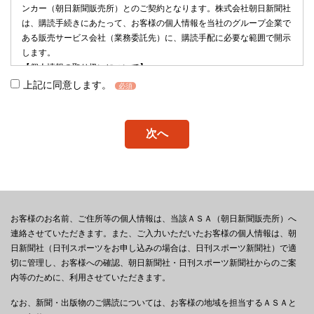
ンカー（朝日新聞販売所）とのご契約となります。株式会社朝日新聞社
は、購読手続きにあたって、お客様の個人情報を当社のグループ企業で
ある販売サービス会社（業務委託先）に、購読手配に必要な範囲で開示
します。
【個人情報の取り扱いについて】
・お客様の個人情報は、株式会社朝日新聞社（以下「当社」）が取得
上記に同意します。
必須
し、以下の目的のほか、当社「プライバシーポリシー」(https://www.asah
i.com/corporate/privacy-portal/privacypolicy)
に定める目的で利用します。また、当社は、当社のグループ企業および
次へ
ＡＳＡなど朝日新聞を取り扱う新聞販売所（以下、総称して「朝日新聞
グループ」といいます）と共同利用します。当社の利用目的および共同
利用に関する事項については、「プライバシーポリシー」の「パーソナ
ルデータの利用目的」（https://www.asahi.com/corporate/privacy-portal/priva
cypolicy/#purpose）をご確認ください。
（1）朝日新聞グループの商品やサービスの販売キャンペーンや宣伝
お客様のお名前、ご住所等の個人情報は、当該ＡＳＡ（朝日新聞販売所）へ
（2）広告・コンテンツの配信
連絡させていただきます。また、ご入力いただいたお客様の個人情報は、朝
（3）朝日新聞の紙面版・デジタル版の提供、問い合わせ対応、共同購
日新聞社（日刊スポーツをお申し込みの場合は、日刊スポーツ新聞社）で適
読キャンペーンや宣伝（メール・電話・訪問セールスを含む）
切に管理し、お客様への確認、朝日新聞社・日刊スポーツ新聞社からのご案
（4）朝日IDを使ったウェブサービスの提供
内等のために、利用させていただきます。
（5）商品開発やサービス改善のための顧客分析・個人が特定できない
なお、新聞・出版物のご購読については、お客様の地域を担当するＡＳＡと
統計情報などの形に加工した分析レポートの外部提供